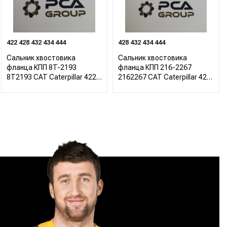
422 428 432 434 444
428 432 434 444
Сальник хвостовика
Сальник хвостовика
фланца КПП 8T-2193
фланца КПП 216-2267
8T2193 CAT Caterpillar 422
2162267 CAT Caterpillar 422
428 432 434 444
428 432 434 444