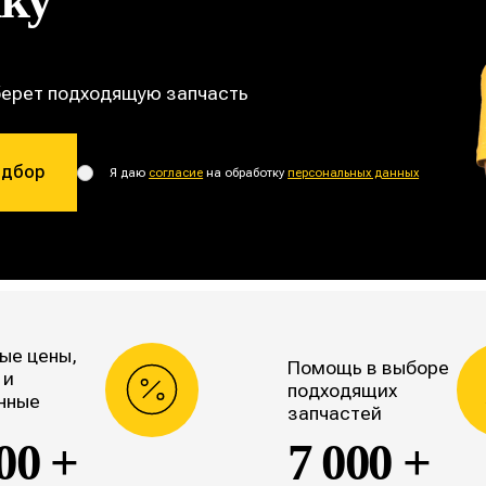
берет подходящую запчасть
одбор
Я даю
согласие
на обработку
персональных данных
ые цены,
Помощь в выборе
 и
подходящих
нные
запчастей
00 +
7 000 +