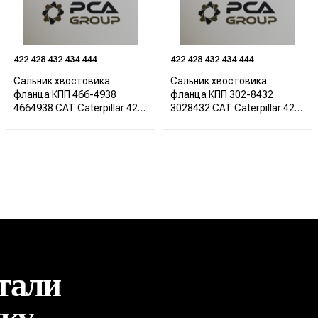
422 428 432 434 444
422 428 432 434 444
Сальник хвостовика
Сальник хвостовика
фланца КПП 466-4938
фланца КПП 302-8432
4664938 CAT Caterpillar 422
3028432 CAT Caterpillar 422
428 432 434 444
428 432 434 444
тали
ику