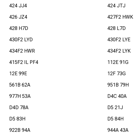
424 JJ4
424 JTJ
426 JZ4
427F2 HWK
428 H7D
428 L7D
430F2 LYD
430F2 LYE
434F2 HWR
434F2 LYK
415F2 IL PF4
112E 91G
12E 99E
12F 73G
561B 62A
951B 79H
977H 53A
D4C 40A
D4D 78A
D5 21J
D5 83H
D5 84H
922B 94A
944A 43A