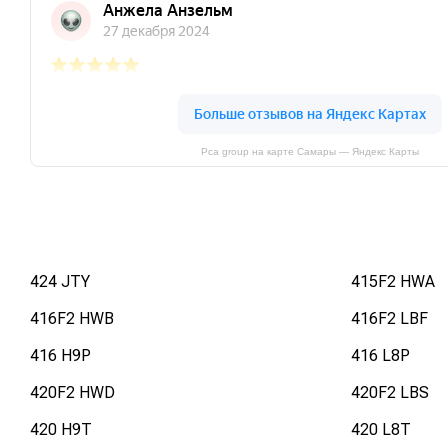
Pca group на карте Самары — Яндекс Карты
424 JTY
415F2 HWA
416F2 HWB
416F2 LBF
416 H9P
416 L8P
420F2 HWD
420F2 LBS
420 H9T
420 L8T