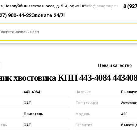
8 (92
ра, Новокуйбышевское шоссе, д. 51А, офис 102
info@pcagroup.ru
927) 900-44-22
Звоните 24/7!
Цена и качество
ик хвостовика КПП 443-4084 44340
443-4084
Наличие
В налич
CAT
Тип техники
Экскава
Двигатель
Модель
420
тель
CAT
Гарантия
6 месяц