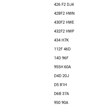
426 F2 DJ4
428F2 HWN
430F2 HWE
432F2 HWP
434 H7K
112F 46D
14D 96F
955H 60A
D4D 20J
D5 81H
D6B 37A
950 90A