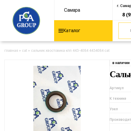
г. Сама
Самара
8 (
Каталог
главная
»
cat
»
сальник хвостовика кпп 443-4084 4434084 cat
в наличии
Сальн
Артикул
К технике
Узел
Производи