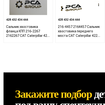
428 432 434 444
428 432 434 444
Сальник хвостовика
216-4457 2164457 Сальник
фланца КПП 216-2267
хвостовика переднего
2162267 CAT Caterpillar 422
моста CAT Caterpillar 422
428 432 434 444
428 432 434 444
Закажите подбор
де
под вашу спецтехн