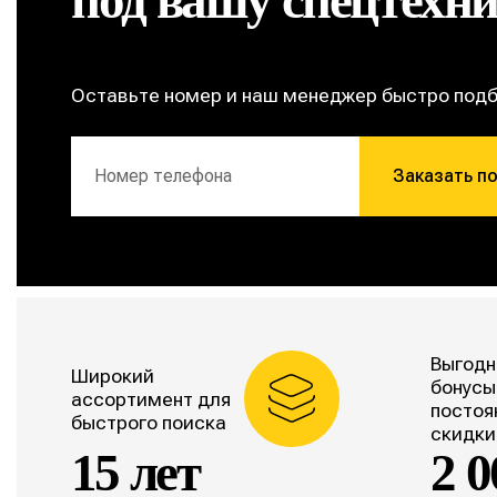
Оставьте номер и наш менеджер быстро под
Заказать п
Выгодн
Широкий
бонусы
ассортимент для
постоя
быстрого поиска
скидки
15 лет
2 0