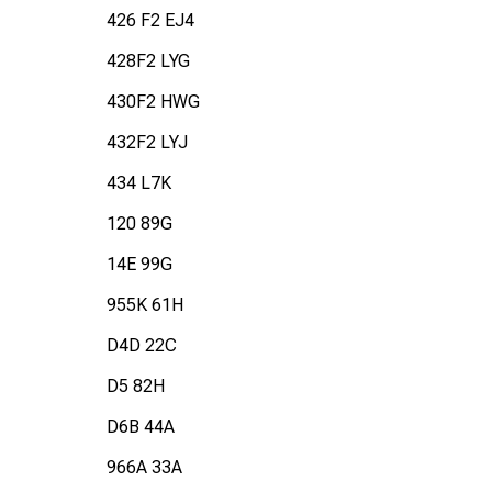
426 F2 EJ4
428F2 LYG
430F2 HWG
432F2 LYJ
434 L7K
120 89G
14E 99G
955K 61H
D4D 22C
D5 82H
D6B 44A
966A 33A