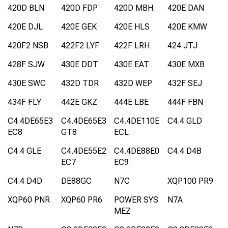
420D BLN
420D FDP
420D MBH
420E DAN
420E DJL
420E GEK
420E HLS
420E KMW
420F2 NSB
422F2 LYF
422F LRH
424 JTJ
428F SJW
430E DDT
430E EAT
430E MXB
430E SWC
432D TDR
432D WEP
432F SEJ
434F FLY
442E GKZ
444E LBE
444F FBN
C4.4DE65E3
C4.4DE65E3
C4.4DE110E
C4.4 GLD
EC8
GT8
ECL
C4.4 GLE
C4.4DE55E2
C4.4DE88E0
C4.4 D4B
EC7
EC9
C4.4 D4D
DE88GC
N7C
XQP100 PR9
XQP60 PNR
XQP60 PR6
POWER SYS
N7A
MEZ