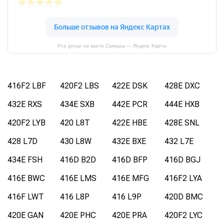
Pca group на карте Самары — Яндекс Карты
416F2 LBF
420F2 LBS
422E DSK
428E DXC
432E RXS
434E SXB
442E PCR
444E HXB
420F2 LYB
420 L8T
422E HBE
428E SNL
428 L7D
430 L8W
432E BXE
432 L7E
434E FSH
416D B2D
416D BFP
416D BGJ
416E BWC
416E LMS
416E MFG
416F2 LYA
416F LWT
416 L8P
416 L9P
420D BMC
420E GAN
420E PHC
420E PRA
420F2 LYC