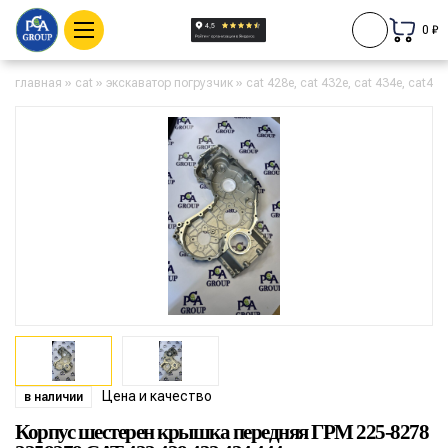
0 ₽
главная
»
cat
»
экскаватор погрузчик
»
cat 428e, cat 432e, cat 434e, cat442
Цена и качество
в наличии
Корпус шестерен крышка передняя ГРМ 225-8278