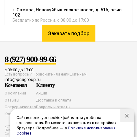
г. Самара, Новокуйбышевское шоссе, д. 51А, офис
102
Бесплатно по России, с 08:00 до 17:00
Заказать подбор
8 (927) 900-99-66
с 08:00 до 17:00
Есть вопросы? Позвоните или напишите нам
info@pcagroup.ru
Компания
Клиенту
О компании
Акции
Отзывы
Доставка и оплата
Сотрудничество
Вопросы и ответы
Контакты
Сайт использует cookie-файлы для удобства
пользователя. Вы можете отключить их в настройках
PCA group. Все права защищены. 2026 год.
браузера. Подробнее — в
Политике использования
Политика конфиденциальности
Согласие на обработку cookies
Cookies
.
Согласие на обработку персональных данных