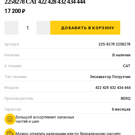
2258278 CAT 422 428 432 434 444
17 200 ₽
ДОБАВИТЬ В КОРЗИНУ
Артикул
225-8278 2258278
Наличие
В наличии
К технике
CAT
Тип техники
Экскаватор Погрузчик
Модель
422 428 432 434 444
Производитель
BERQ
Гарантия
6 месяцев
Большой ассортимент запасных
частей и шин
Можно оплатить наличными или по безналичному расчету