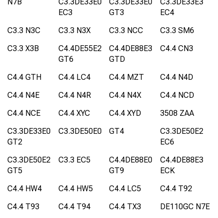
N7B
C3.3DE33E0
C3.3DE33E0
C3.3DE33E3
EC3
GT3
EC4
C3.3 N3C
C3.3 N3X
C3.3 NCC
C3.3 SM6
C3.3 X3B
C4.4DE55E2
C4.4DE88E3
C4.4 CN3
GT6
GTD
C4.4 GTH
C4.4 LC4
C4.4 MZT
C4.4 N4D
C4.4 N4E
C4.4 N4R
C4.4 N4X
C4.4 NCD
C4.4 NCE
C4.4 XYC
C4.4 XYD
3508 ZAA
C3.3DE33E0
C3.3DE50E0
GT4
C3.3DE50E2
GT2
EC6
C3.3DE50E2
C3.3 EC5
C4.4DE88E0
C4.4DE88E3
GT5
GT9
ECK
C4.4 HW4
C4.4 HW5
C4.4 LC5
C4.4 T92
C4.4 T93
C4.4 T94
C4.4 TX3
DE110GC N7E