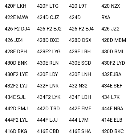
420F LKH
420F LTG
420 L9T
420 N2X
422E MAW
424D CJZ
424D
RXA
426 F2 DJ4
426 F2 EJ2
426 F2 EJ4
426 JZ2
426 JZ4
428D BXC
428D DSX
428D MBM
428E DPH
428F2 LYG
428F LBH
430D BML
430D BNK
430E RLN
430E SCD
430F2 LYD
430F2 LYE
430F LDY
430F LNH
432EJBA
432F2 LYJ
432F LNR
432 N32
434E SEF
434E SJL
434F2 LYK
434F LDH
434 L7K
442D SMJ
442D TBD
442E EME
444E NBA
444F2 LYL
444F LJJ
444 L7M
414E ELB
416D BKG
416E CBD
416E SHA
420D BKC