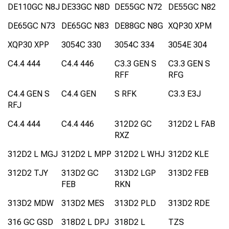
DE110GC N8J
DE33GC N8D
DE55GC N72
DE55GC N82
DE65GC N73
DE65GC N83
DE88GC N8G
XQP30 XPM
XQP30 XPP
3054C 330
3054C 334
3054E 304
C4.4 444
C4.4 446
C3.3 GEN S
C3.3 GEN S
RFF
RFG
C4.4 GEN S
C4.4 GEN
S RFK
C3.3 E3J
RFJ
C4.4 444
C4.4 446
312D2 GC
312D2 L FAB
RXZ
312D2 L MGJ
312D2 L MPP
312D2 L WHJ
312D2 KLE
312D2 TJY
313D2 GC
313D2 LGP
313D2 FEB
FEB
RKN
313D2 MDW
313D2 MES
313D2 PLD
313D2 RDE
316 GC GSD
318D2 L DPJ
318D2 L
TZS