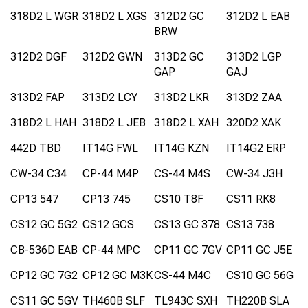
318D2 L WGR
318D2 L XGS
312D2 GC
312D2 L EAB
BRW
312D2 DGF
312D2 GWN
313D2 GC
313D2 LGP
GAP
GAJ
313D2 FAP
313D2 LCY
313D2 LKR
313D2 ZAA
318D2 L HAH
318D2 L JEB
318D2 L XAH
320D2 XAK
442D TBD
IT14G FWL
IT14G KZN
IT14G2 ERP
CW-34 C34
CP-44 M4P
CS-44 M4S
CW-34 J3H
CP13 547
CP13 745
CS10 T8F
CS11 RK8
CS12 GC 5G2
CS12 GCS
CS13 GC 378
CS13 738
CB-536D EAB
CP-44 MPC
CP11 GC 7GV
CP11 GC J5E
CP12 GC 7G2
CP12 GC M3K
CS-44 M4C
CS10 GC 56G
CS11 GC 5GV
TH460B SLF
TL943C SXH
TH220B SLA