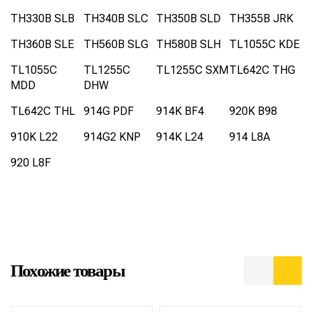
TH330B SLB
TH340B SLC
TH350B SLD
TH355B JRK
TH360B SLE
TH560B SLG
TH580B SLH
TL1055C KDE
TL1055C
TL1255C
TL1255C SXM
TL642C THG
MDD
DHW
TL642C THL
914G PDF
914K BF4
920K B98
910K L22
914G2 KNP
914K L24
914 L8A
920 L8F
Похожие товары