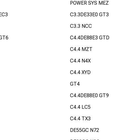
POWER SYS MEZ
EC3
C3.3DE33E0 GT3
C3.3 NCC
 GT6
C4.4DE88E3 GTD
C4.4 MZT
C4.4 N4X
C4.4 XYD
GT4
C4.4DE88E0 GT9
C4.4 LC5
C4.4 TX3
DE55GC N72