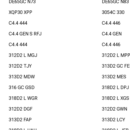
DE65GC N73
DE65GC N83
XQP30 XPP
3054C 330
C4.4 444
C4.4 446
C4.4 GEN S RFJ
C4.4 GEN
C4.4 444
C4.4 446
312D2 L MGJ
312D2 L MP
312D2 TJY
313D2 GC FE
313D2 MDW
313D2 MES
316 GC GSD
318D2 L DPJ
318D2 L WGR
318D2 L XGS
312D2 DGF
312D2 GWN
313D2 FAP
313D2 LCY