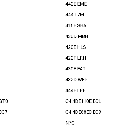
442E EME
444 L7M
416E SHA
420D MBH
420E HLS
422F LRH
430E EAT
432D WEP
444E LBE
 GT8
C4.4DE110E ECL
EC7
C4.4DE88E0 EC9
N7C