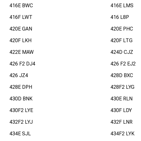
416E BWC
416E LMS
416F LWT
416 L8P
420E GAN
420E PHC
420F LKH
420F LTG
422E MAW
424D CJZ
426 F2 DJ4
426 F2 EJ2
426 JZ4
428D BXC
428E DPH
428F2 LYG
430D BNK
430E RLN
430F2 LYE
430F LDY
432F2 LYJ
432F LNR
434E SJL
434F2 LYK