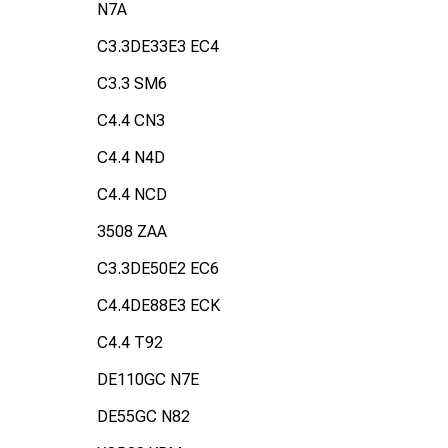
N7A
C3.3DE33E3 EC4
C3.3 SM6
C4.4 CN3
C4.4 N4D
C4.4 NCD
3508 ZAA
C3.3DE50E2 EC6
C4.4DE88E3 ECK
C4.4 T92
DE110GC N7E
DE55GC N82