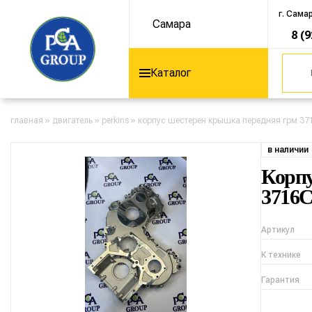
г. Сама
Самара
8 (
Каталог
главная
»
двигатель
»
perkins
»
корпус шестерен крышка передняя грм 371
в наличии
Корпу
3716C
Артикул
К технике
Гарантия