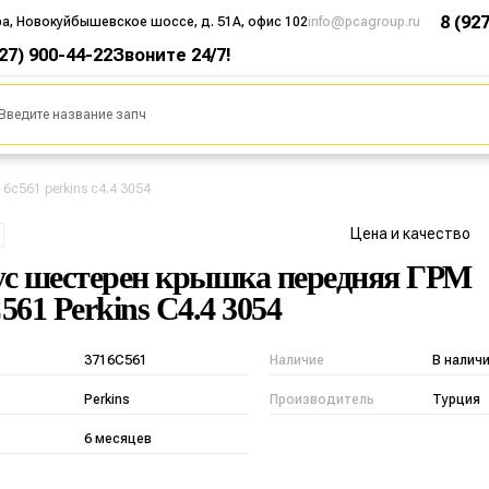
8 (92
ра, Новокуйбышевское шоссе, д. 51А, офис 102
info@pcagroup.ru
927) 900-44-22
Звоните 24/7!
6c561 perkins c4.4 3054
Цена и качество
с шестерен крышка передняя ГРМ
561 Perkins C4.4 3054
3716C561
Наличие
В налич
Perkins
Производитель
Турция
6 месяцев