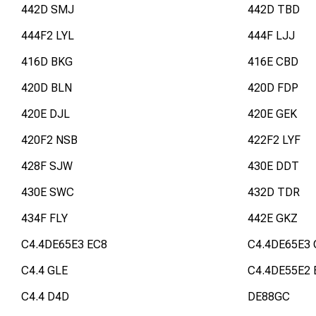
442D SMJ
442D TBD
444F2 LYL
444F LJJ
416D BKG
416E CBD
420D BLN
420D FDP
420E DJL
420E GEK
420F2 NSB
422F2 LYF
428F SJW
430E DDT
430E SWC
432D TDR
434F FLY
442E GKZ
C4.4DE65E3 EC8
C4.4DE65E3
C4.4 GLE
C4.4DE55E2 
C4.4 D4D
DE88GC