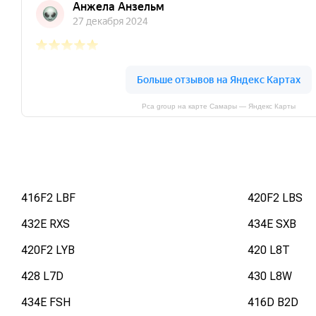
Pca group на карте Самары — Яндекс Карты
416F2 LBF
420F2 LBS
432E RXS
434E SXB
420F2 LYB
420 L8T
428 L7D
430 L8W
434E FSH
416D B2D