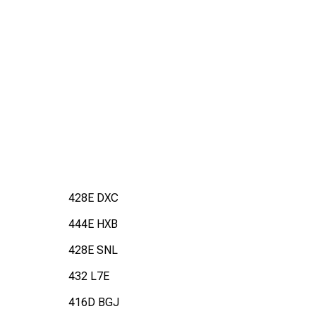
428E DXC
444E HXB
428E SNL
432 L7E
416D BGJ