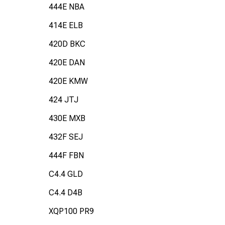
444E NBA
414E ELB
420D BKC
420E DAN
420E KMW
424 JTJ
430E MXB
432F SEJ
444F FBN
C4.4 GLD
C4.4 D4B
XQP100 PR9