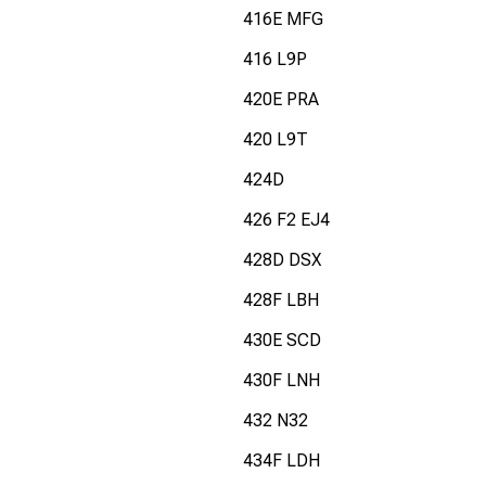
416E MFG
416 L9P
420E PRA
420 L9T
424D
426 F2 EJ4
428D DSX
428F LBH
430E SCD
430F LNH
432 N32
434F LDH