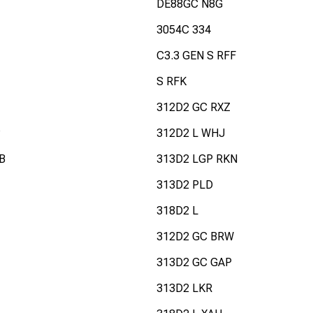
DE88GC N8G
3054C 334
C3.3 GEN S RFF
S RFK
312D2 GC RXZ
P
312D2 L WHJ
B
313D2 LGP RKN
313D2 PLD
318D2 L
312D2 GC BRW
313D2 GC GAP
313D2 LKR