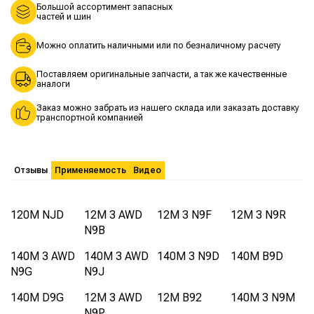
Большой ассортимент запасных
частей и шин
Можно оплатить наличными или по безналичному расчету
Поставляем оригинальные запчасти, а так же качественные
аналоги
Заказ можно забрать из нашего склада или заказать доставку
транспортной компанией
Отзывы
Применяемость
Видео
120M NJD
12M 3 AWD
12M 3 N9F
12M 3 N9R
N9B
140M 3 AWD
140M 3 AWD
140M 3 N9D
140M B9D
N9G
N9J
140M D9G
12M 3 AWD
12M B92
140M 3 N9M
N9P