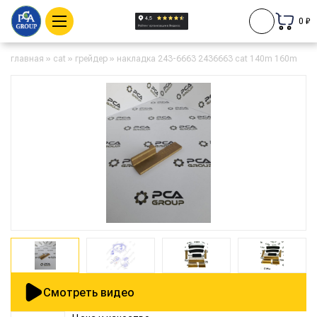
0 ₽
главная
»
cat
»
грейдер
»
накладка 243-6663 2436663 cat 140m 160m
Смотреть видео