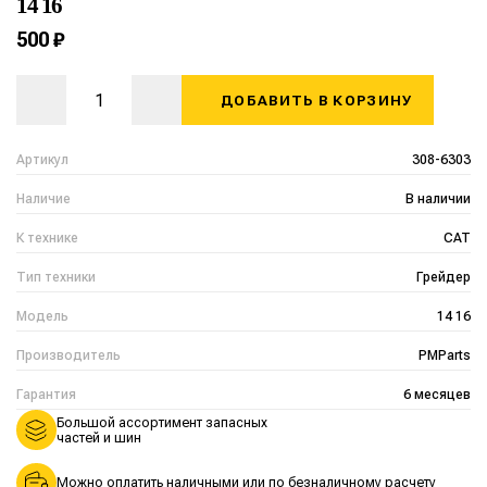
14 16
500 ₽
ДОБАВИТЬ В КОРЗИНУ
Артикул
308-6303
Наличие
В наличии
К технике
CAT
Тип техники
Грейдер
Модель
14 16
Производитель
PMParts
Гарантия
6 месяцев
Большой ассортимент запасных
частей и шин
Можно оплатить наличными или по безналичному расчету