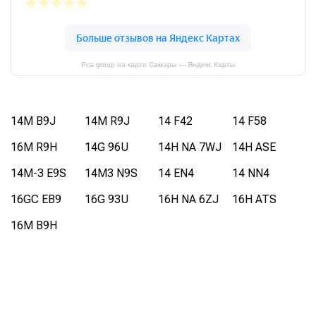
Pca group на карте Самары — Яндекс Карты
14M B9J
14M R9J
14 F42
14 F58
16M R9H
14G 96U
14H NA 7WJ
14H ASE
14M-3 E9S
14M3 N9S
14 EN4
14 NN4
16GC EB9
16G 93U
16H NA 6ZJ
16H ATS
16M B9H