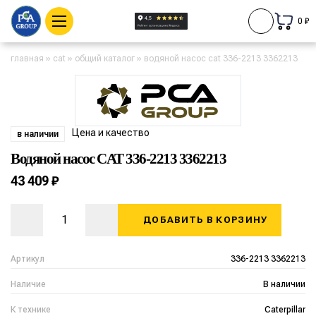
0 ₽
главная
»
cat
»
общий каталог
»
водяной насос cat 336-2213 3362213
Цена и качество
в наличии
Водяной насос CAT 336-2213 3362213
43 409 ₽
ДОБАВИТЬ В КОРЗИНУ
Артикул
336-2213 3362213
Наличие
В наличии
К технике
Caterpillar