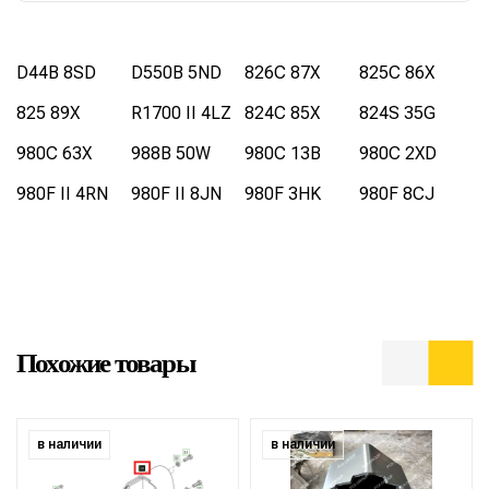
D44B 8SD
D550B 5ND
826C 87X
825C 86X
825 89X
R1700 II 4LZ
824C 85X
824S 35G
980C 63X
988B 50W
980C 13B
980C 2XD
980F II 4RN
980F II 8JN
980F 3HK
980F 8CJ
Похожие товары
в наличии
в наличии