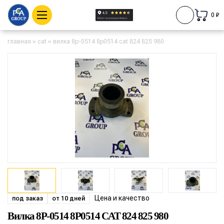
0 ₽
главная
»
cat
»
вилка 8p-0514 8p0514 cat 824 825 980
Цена и качество
под заказ
от 10 дней
Вилка 8P-0514 8P0514 CAT 824 825 980