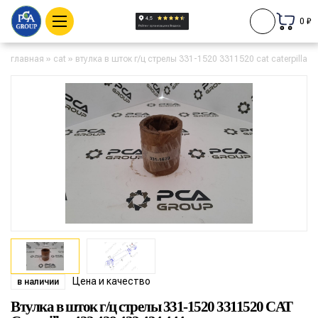
0 ₽
главная
»
cat
»
втулка в шток г/ц стрелы 331-1520 3311520 cat caterpillar 
Цена и качество
в наличии
Втулка в шток г/ц стрелы 331-1520 3311520 CAT