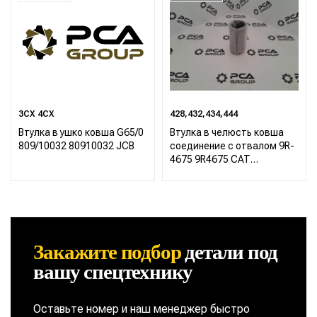
3CX 4CX
428,432,434,444
Втулка в ушко ковша G65/0
Втулка в челюсть ковша
809/10032 80910032 JCB
соединение с отвалом 9R-
4675 9R4675 CAT
Caterpillar 422 428 432 434
444
Закажите подбор
детали
под
вашу спецтехнику
Оставьте номер и наш менеджер быстро