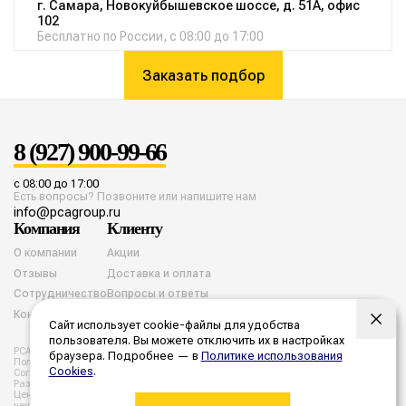
г. Самара, Новокуйбышевское шоссе, д. 51А, офис
102
Бесплатно по России, с 08:00 до 17:00
Заказать подбор
8 (927) 900-99-66
с 08:00 до 17:00
Есть вопросы? Позвоните или напишите нам
info@pcagroup.ru
Компания
Клиенту
О компании
Акции
Отзывы
Доставка и оплата
Сотрудничество
Вопросы и ответы
Контакты
Сайт использует cookie-файлы для удобства
пользователя. Вы можете отключить их в настройках
PCA group. Все права защищены. 2026 год.
браузера. Подробнее — в
Политике использования
Политика конфиденциальности
Согласие на обработку cookies
Cookies
.
Согласие на обработку персональных данных
Разработка и продвижение
Цены, указанные на сайте не являются публичной офертой. Все
цены и расчеты являются предварительными, а точную стоимость и