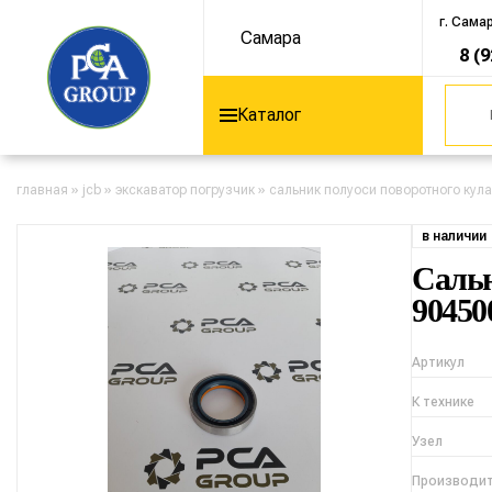
г. Сама
Самара
8 (
Каталог
главная
»
jcb
»
экскаватор погрузчик
»
сальник полуоси поворотного кула
в наличии
Сальн
90450
Артикул
К технике
Узел
Производи