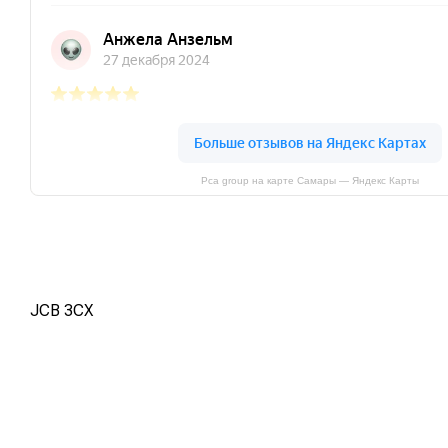
Pca group на карте Самары — Яндекс Карты
JCB 3CX