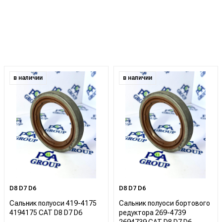
в наличии
в наличии
D8 D7 D6
D8 D7 D6
Сальник полуоси 419-4175
Сальник полуоси бортового
4194175 CAT D8 D7 D6
редуктора 269-4739