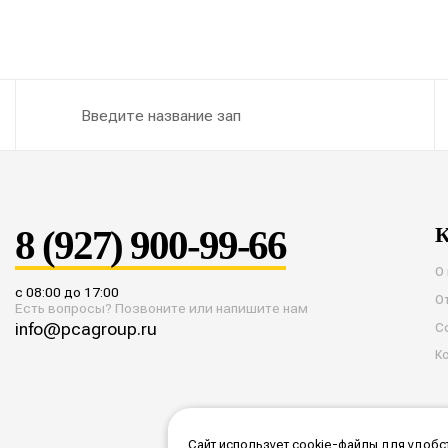
8 (927) 900-99-66
К
О
с 08:00 до 17:00
О
Есть вопросы? Позвоните или напишите нам
info@pcagroup.ru
С
К
Сайт использует cookie-файлы для удобст