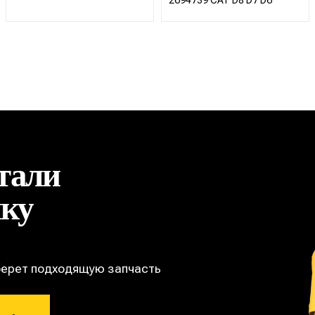
2694739 CAT D8 D7 D6
тали
ику
берет подходящую запчасть