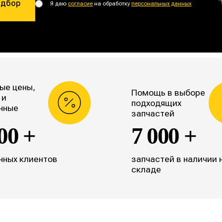
одбор
Я даю
согласие
на обработку
персональных данных
ые цены,
Помощь в выборе
 и
подходящих
нные
запчастей
00 +
7 000 +
нных клиентов
запчастей в наличии 
складе