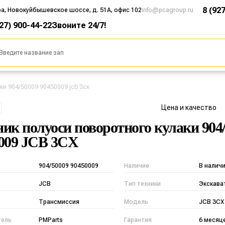
8 (92
ра, Новокуйбышевское шоссе, д. 51А, офис 102
info@pcagroup.ru
927) 900-44-22
Звоните 24/7!
ки 904/50009 90450009 jcb 3cx
Цена и качество
ик полуоси поворотного кулаки 904
009 JCB 3CX
904/50009 90450009
Наличие
В налич
JCB
Тип техники
Экскава
Трансмиссия
Модель
JCB 3CX
тель
PMParts
Гарантия
6 месяц