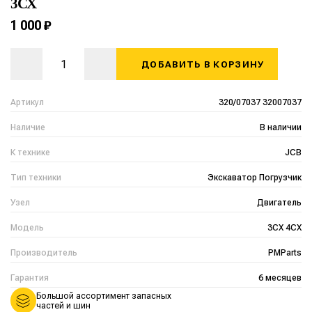
3CX
1 000 ₽
ДОБАВИТЬ В КОРЗИНУ
Артикул
320/07037 32007037
Наличие
В наличии
К технике
JCB
Тип техники
Экскаватор Погрузчик
Узел
Двигатель
Модель
3CX 4CX
Производитель
PMParts
Гарантия
6 месяцев
Большой ассортимент запасных
частей и шин