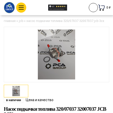
0 ₽
главная
»
jcb
»
насос подкачки топлива 320/07037 32007037 jcb 3cx
Цена и качество
в наличии
Насос подкачки топлива 320/07037 32007037 JCB