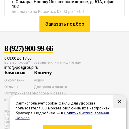
г. Самара, Новокуйбышевское шоссе, д. 51А, офис
102
Бесплатно по России, с 08:00 до 17:00
Заказать подбор
8 (927) 900-99-66
с 08:00 до 17:00
Есть вопросы? Позвоните или напишите нам
info@pcagroup.ru
Компания
Клиенту
О компании
Акции
Отзывы
Доставка и оплата
Сотрудничество
Вопросы и ответы
Контакты
Сайт использует cookie-файлы для удобства
пользователя. Вы можете отключить их в настройках
PCA group. Все права защищены. 2026 год.
браузера. Подробнее — в
Политике использования
Политика конфиденциальности
Согласие на обработку cookies
Cookies
.
Согласие на обработку персональных данных
Разработка и продвижение
Цены, указанные на сайте не являются публичной офертой. Все
цены и расчеты являются предварительными, а точную стоимость и