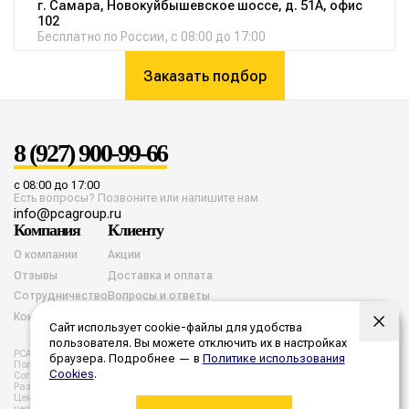
г. Самара, Новокуйбышевское шоссе, д. 51А, офис
102
Бесплатно по России, с 08:00 до 17:00
Заказать подбор
8 (927) 900-99-66
с 08:00 до 17:00
Есть вопросы? Позвоните или напишите нам
info@pcagroup.ru
Компания
Клиенту
О компании
Акции
Отзывы
Доставка и оплата
Сотрудничество
Вопросы и ответы
Контакты
Сайт использует cookie-файлы для удобства
пользователя. Вы можете отключить их в настройках
PCA group. Все права защищены. 2026 год.
браузера. Подробнее — в
Политике использования
Политика конфиденциальности
Согласие на обработку cookies
Cookies
.
Согласие на обработку персональных данных
Разработка и продвижение
Цены, указанные на сайте не являются публичной офертой. Все
цены и расчеты являются предварительными, а точную стоимость и