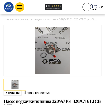
0 ₽
главная
»
jcb
»
насос подкачки топлива 320/a7161 320a7161 jcb 3cx
Цена и качество
в наличии
Насос подкачки топлива 320/A7161 320A7161 JCB