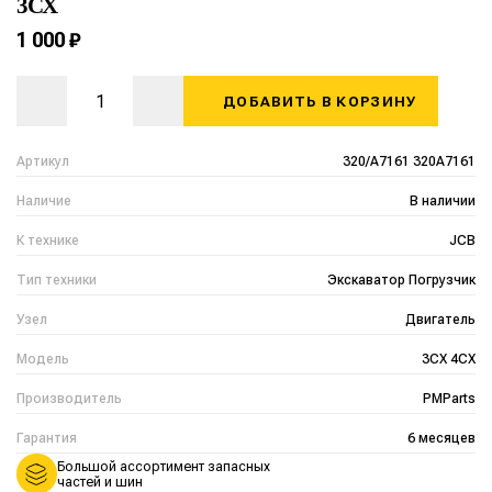
3CX
1 000 ₽
ДОБАВИТЬ В КОРЗИНУ
Артикул
320/A7161 320A7161
Наличие
В наличии
К технике
JCB
Тип техники
Экскаватор Погрузчик
Узел
Двигатель
Модель
3CX 4CX
Производитель
PMParts
Гарантия
6 месяцев
Большой ассортимент запасных
частей и шин