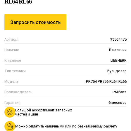
RL64 RL66
Запросить стоимость
Артикул
93504475
Наличие
В наличии
К технике
LIEBHERR
Тип техники
Бульдозер
Модель
PR754 PR756 RL64 RL66
Производитель
PMParts
Гарантия
6 месяцев
Большой ассортимент запасных
частей и шин
Можно оплатить наличными или по безналичному расчету