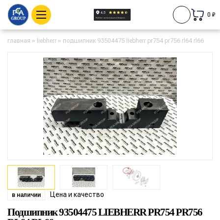
0 ₽
главная
»
liebherr
»
подшипник 93504475 liebherr pr754 pr756 rl64 rl66
Цена и качество
в наличии
Подшипник 93504475 LIEBHERR PR754 PR756