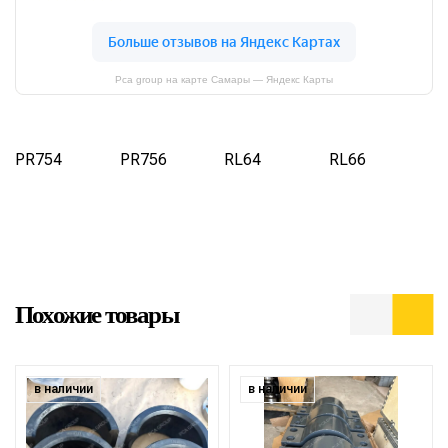
Pca group на карте Самары — Яндекс Карты
PR754
PR756
RL64
RL66
Похожие товары
в наличии
в наличии