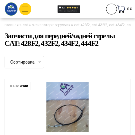
0 ₽
главная
»
cat
»
экскаватор погрузчик
»
cat 428f2, cat 432f2, cat 434f2, cat 
Запчасти для передней/задней стрелы
CAT: 428F2, 432F2, 434F2, 444F2
Сортировка
в наличии