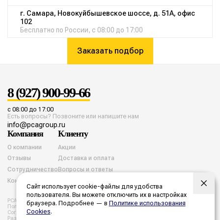
г. Самара, Новокуйбышевское шоссе, д. 51А, офис
102
Бесплатно по России, с 08:00 до 17:00
Заказать подбор
8 (927) 900-99-66
с 08:00 до 17:00
Есть вопросы? Позвоните или напишите нам
info@pcagroup.ru
Компания
Клиенту
О компании
Акции
Отзывы
Доставка и оплата
Сотрудничество
Вопросы и ответы
Контакты
Сайт использует cookie-файлы для удобства
пользователя. Вы можете отключить их в настройках
PCA group. Все права защищены. 2026 год.
браузера. Подробнее — в
Политике использования
Политика конфиденциальности
Согласие на обработку cookies
Cookies
.
Согласие на обработку персональных данных
Разработка и продвижение