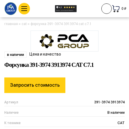
0 ₽
главная
»
cat
»
форсунка 391-3974 3913974 cat c7.1
Цена и качество
в наличии
Форсунка 391-3974 3913974 CAT C7.1
Запросить стоимость
Артикул
391-3974 3913974
Наличие
В наличии
К технике
CAT